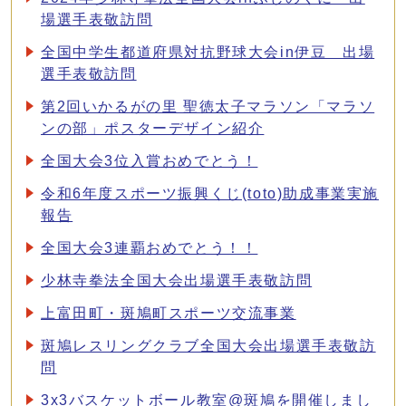
場選手表敬訪問
全国中学生都道府県対抗野球大会in伊豆 出場
選手表敬訪問
第2回いかるがの里 聖徳太子マラソン「マラソ
ンの部」ポスターデザイン紹介
全国大会3位入賞おめでとう！
令和6年度スポーツ振興くじ(toto)助成事業実施
報告
全国大会3連覇おめでとう！！
少林寺拳法全国大会出場選手表敬訪問
上富田町・斑鳩町スポーツ交流事業
斑鳩レスリングクラブ全国大会出場選手表敬訪
問
3x3バスケットボール教室@斑鳩を開催しまし