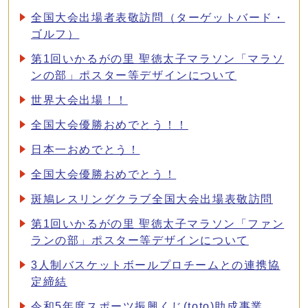
全国大会出場者表敬訪問（ターゲットバード・
ゴルフ）
第1回いかるがの里 聖徳太子マラソン「マラソ
ンの部」ポスター等デザインについて
世界大会出場！！
全国大会優勝おめでとう！！
日本一おめでとう！
全国大会優勝おめでとう！
斑鳩レスリングクラブ全国大会出場表敬訪問
第1回いかるがの里 聖徳太子マラソン「ファン
ランの部」ポスター等デザインについて
3人制バスケットボールプロチームとの連携協
定締結
令和5年度スポーツ振興くじ(toto)助成事業