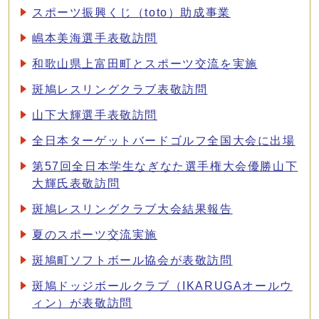
スポーツ振興くじ（toto）助成事業
嶋本美海選手表敬訪問
和歌山県上富田町とスポーツ交流を実施
斑鳩レスリングクラブ表敬訪問
山下大輝選手表敬訪問
全日本ターゲットバードゴルフ全国大会に出場
第57回全日本学生なぎなた選手権大会優勝山下
大輝氏表敬訪問
斑鳩レスリングクラブ大会結果報告
夏のスポーツ交流実施
斑鳩町ソフトボール協会が表敬訪問
斑鳩ドッジボールクラブ（IKARUGAオールウ
ィン）が表敬訪問