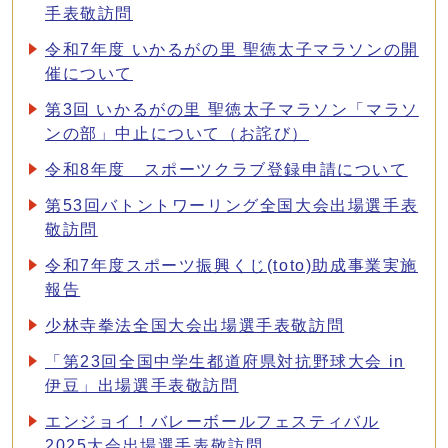
手表敬訪問
令和7年度 いかるがの里 聖徳太子マラソンの開
催について
第3回 いかるがの里 聖徳太子マラソン「マラソ
ンの部」中止について（お詫び）
令和8年度 スポーツクラブ登録申請について
第53回バトントワーリング全国大会出場選手表
敬訪問
令和7年度スポーツ振興くじ(toto)助成事業実施
報告
少林寺拳法全国大会出場選手表敬訪問
「第23回全国中学生都道府県対抗野球大会 in
伊豆」出場選手表敬訪問
エンジョイ！バレーボールフェスティバル
2025大会出場選手表敬訪問