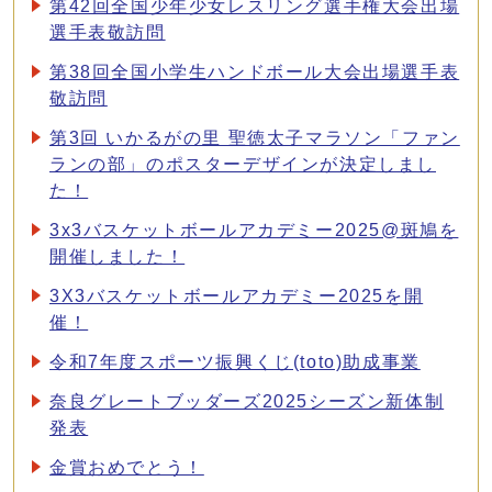
第42回全国少年少女レスリング選手権大会出場
選手表敬訪問
第38回全国小学生ハンドボール大会出場選手表
敬訪問
第3回 いかるがの里 聖徳太子マラソン「ファン
ランの部」のポスターデザインが決定しまし
た！
3x3バスケットボールアカデミー2025@斑鳩を
開催しました！
3X3バスケットボールアカデミー2025を開
催！
令和7年度スポーツ振興くじ(toto)助成事業
奈良グレートブッダーズ2025シーズン新体制
発表
金賞おめでとう！