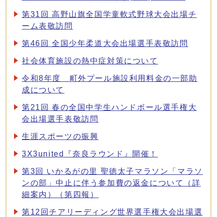
第31回 高野山旗全国学童軟式野球大会出場チ
ーム表敬訪問
第46回 全国少年柔道大会出場選手表敬訪問
社会体育施設の熱中症対策について
令和8年度 町外プール施設利用料金の一部助
成について
第21回 春の全国中学生ハンドボール選手権大
会出場選手表敬訪問
生涯スポーツの振興
3X3united『奈良ラウンド』開催！
第3回 いかるがの里 聖徳太子マラソン「マラソ
ンの部」中止に伴う参加費の返金について（詳
細案内）（第四報）
第12回チアリーディング世界選手権大会出場選