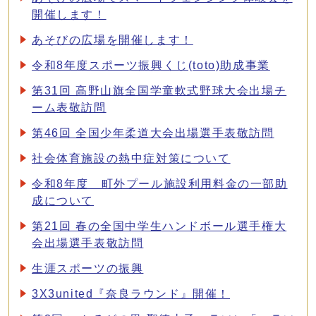
開催します！
あそびの広場を開催します！
令和8年度スポーツ振興くじ(toto)助成事業
第31回 高野山旗全国学童軟式野球大会出場チ
ーム表敬訪問
第46回 全国少年柔道大会出場選手表敬訪問
社会体育施設の熱中症対策について
令和8年度 町外プール施設利用料金の一部助
成について
第21回 春の全国中学生ハンドボール選手権大
会出場選手表敬訪問
生涯スポーツの振興
3X3united『奈良ラウンド』開催！