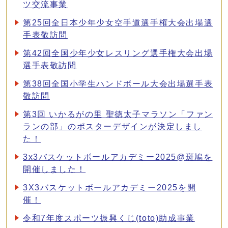
ツ交流事業
第25回全日本少年少女空手道選手権大会出場選
手表敬訪問
第42回全国少年少女レスリング選手権大会出場
選手表敬訪問
第38回全国小学生ハンドボール大会出場選手表
敬訪問
第3回 いかるがの里 聖徳太子マラソン「ファン
ランの部」のポスターデザインが決定しまし
た！
3x3バスケットボールアカデミー2025@斑鳩を
開催しました！
3X3バスケットボールアカデミー2025を開
催！
令和7年度スポーツ振興くじ(toto)助成事業