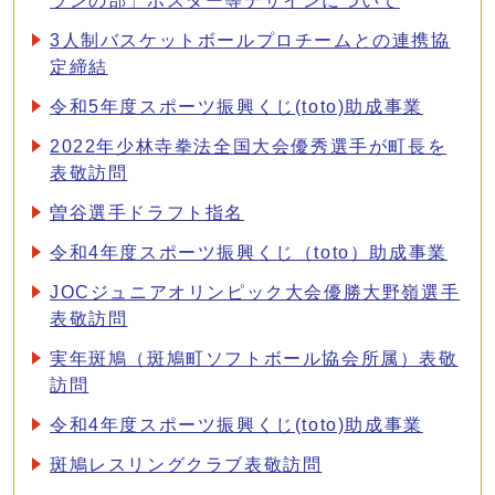
ランの部」ポスター等デザインについて
3人制バスケットボールプロチームとの連携協
定締結
令和5年度スポーツ振興くじ(toto)助成事業
2022年少林寺拳法全国大会優秀選手が町長を
表敬訪問
曽谷選手ドラフト指名
令和4年度スポーツ振興くじ（toto）助成事業
JOCジュニアオリンピック大会優勝大野嶺選手
表敬訪問
実年斑鳩（斑鳩町ソフトボール協会所属）表敬
訪問
令和4年度スポーツ振興くじ(toto)助成事業
斑鳩レスリングクラブ表敬訪問