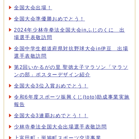
全国大会出場！
全国大会準優勝おめでとう！
2024年少林寺拳法全国大会inふじのくに 出
場選手表敬訪問
全国中学生都道府県対抗野球大会in伊豆 出場
選手表敬訪問
第2回いかるがの里 聖徳太子マラソン「マラソ
ンの部」ポスターデザイン紹介
全国大会3位入賞おめでとう！
令和6年度スポーツ振興くじ(toto)助成事業実施
報告
全国大会3連覇おめでとう！！
少林寺拳法全国大会出場選手表敬訪問
上富田町・斑鳩町スポーツ交流事業