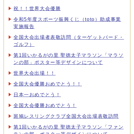
祝！！世界大会優勝
令和5年度スポーツ振興くじ（toto）助成事業
実施報告
全国大会出場者表敬訪問（ターゲットバード・
ゴルフ）
第1回いかるがの里 聖徳太子マラソン「マラソ
ンの部」ポスター等デザインについて
世界大会出場！！
全国大会優勝おめでとう！！
日本一おめでとう！
全国大会優勝おめでとう！
斑鳩レスリングクラブ全国大会出場表敬訪問
第1回いかるがの里 聖徳太子マラソン「ファン