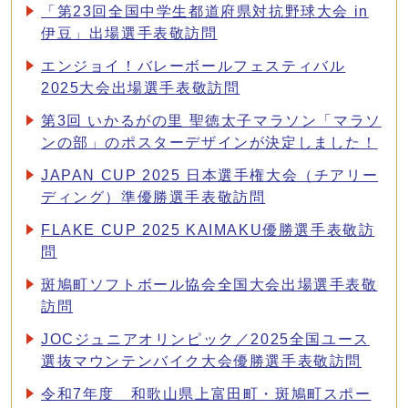
「第23回全国中学生都道府県対抗野球大会 in
伊豆」出場選手表敬訪問
エンジョイ！バレーボールフェスティバル
2025大会出場選手表敬訪問
第3回 いかるがの里 聖徳太子マラソン「マラソ
ンの部」のポスターデザインが決定しました！
JAPAN CUP 2025 日本選手権大会（チアリー
ディング）準優勝選手表敬訪問
FLAKE CUP 2025 KAIMAKU優勝選手表敬訪
問
斑鳩町ソフトボール協会全国大会出場選手表敬
訪問
JOCジュニアオリンピック／2025全国ユース
選抜マウンテンバイク大会優勝選手表敬訪問
令和7年度 和歌山県上富田町・斑鳩町スポー