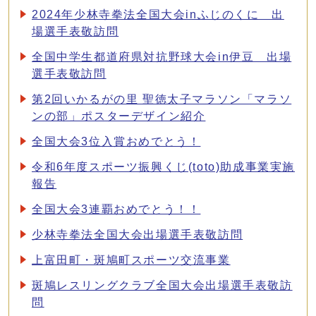
2024年少林寺拳法全国大会inふじのくに 出
場選手表敬訪問
全国中学生都道府県対抗野球大会in伊豆 出場
選手表敬訪問
第2回いかるがの里 聖徳太子マラソン「マラソ
ンの部」ポスターデザイン紹介
全国大会3位入賞おめでとう！
令和6年度スポーツ振興くじ(toto)助成事業実施
報告
全国大会3連覇おめでとう！！
少林寺拳法全国大会出場選手表敬訪問
上富田町・斑鳩町スポーツ交流事業
斑鳩レスリングクラブ全国大会出場選手表敬訪
問