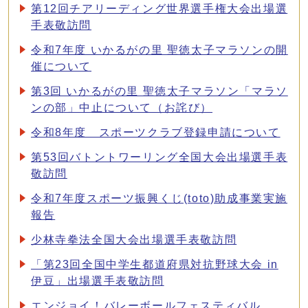
第12回チアリーディング世界選手権大会出場選
手表敬訪問
令和7年度 いかるがの里 聖徳太子マラソンの開
催について
第3回 いかるがの里 聖徳太子マラソン「マラソ
ンの部」中止について（お詫び）
令和8年度 スポーツクラブ登録申請について
第53回バトントワーリング全国大会出場選手表
敬訪問
令和7年度スポーツ振興くじ(toto)助成事業実施
報告
少林寺拳法全国大会出場選手表敬訪問
「第23回全国中学生都道府県対抗野球大会 in
伊豆」出場選手表敬訪問
エンジョイ！バレーボールフェスティバル