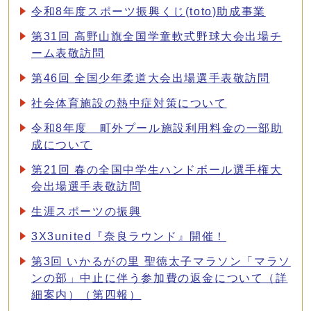
令和8年度スポーツ振興くじ(toto)助成事業
第31回 高野山旗全国学童軟式野球大会出場チ
ーム表敬訪問
第46回 全国少年柔道大会出場選手表敬訪問
社会体育施設の熱中症対策について
令和8年度 町外プール施設利用料金の一部助
成について
第21回 春の全国中学生ハンドボール選手権大
会出場選手表敬訪問
生涯スポーツの振興
3X3united『奈良ラウンド』開催！
第3回 いかるがの里 聖徳太子マラソン「マラソ
ンの部」中止に伴う参加費の返金について（詳
細案内）（第四報）