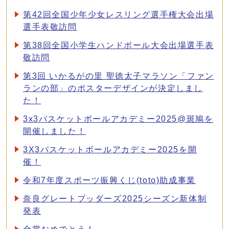
第42回全国少年少女レスリング選手権大会出場
選手表敬訪問
第38回全国小学生ハンドボール大会出場選手表
敬訪問
第3回 いかるがの里 聖徳太子マラソン「ファン
ランの部」のポスターデザインが決定しまし
た！
3x3バスケットボールアカデミー2025@斑鳩を
開催しました！
3X3バスケットボールアカデミー2025を開
催！
令和7年度スポーツ振興くじ(toto)助成事業
奈良グレートブッダーズ2025シーズン新体制
発表