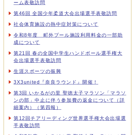
ーム表敬訪問
第46回 全国少年柔道大会出場選手表敬訪問
社会体育施設の熱中症対策について
令和8年度 町外プール施設利用料金の一部助
成について
第21回 春の全国中学生ハンドボール選手権大
会出場選手表敬訪問
生涯スポーツの振興
3X3united『奈良ラウンド』開催！
第3回 いかるがの里 聖徳太子マラソン「マラソ
ンの部」中止に伴う参加費の返金について（詳
細案内）（第四報）
第12回チアリーディング世界選手権大会出場選
手表敬訪問