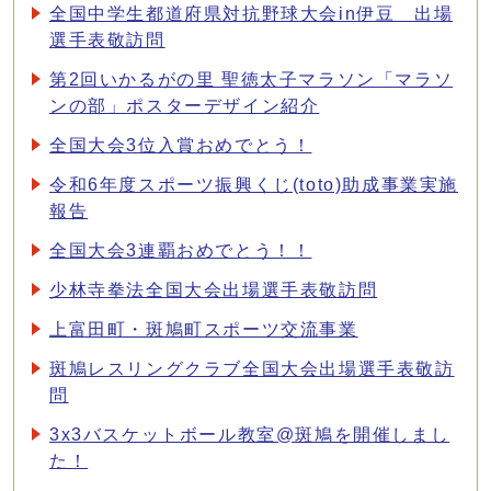
全国中学生都道府県対抗野球大会in伊豆 出場
選手表敬訪問
第2回いかるがの里 聖徳太子マラソン「マラソ
ンの部」ポスターデザイン紹介
全国大会3位入賞おめでとう！
令和6年度スポーツ振興くじ(toto)助成事業実施
報告
全国大会3連覇おめでとう！！
少林寺拳法全国大会出場選手表敬訪問
上富田町・斑鳩町スポーツ交流事業
斑鳩レスリングクラブ全国大会出場選手表敬訪
問
3x3バスケットボール教室@斑鳩を開催しまし
た！