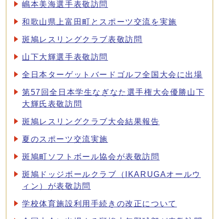
嶋本美海選手表敬訪問
和歌山県上富田町とスポーツ交流を実施
斑鳩レスリングクラブ表敬訪問
山下大輝選手表敬訪問
全日本ターゲットバードゴルフ全国大会に出場
第57回全日本学生なぎなた選手権大会優勝山下
大輝氏表敬訪問
斑鳩レスリングクラブ大会結果報告
夏のスポーツ交流実施
斑鳩町ソフトボール協会が表敬訪問
斑鳩ドッジボールクラブ（IKARUGAオールウ
ィン）が表敬訪問
学校体育施設利用手続きの改正について