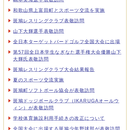
和歌山県上富田町とスポーツ交流を実施
斑鳩レスリングクラブ表敬訪問
山下大輝選手表敬訪問
全日本ターゲットバードゴルフ全国大会に出場
第57回全日本学生なぎなた選手権大会優勝山下
大輝氏表敬訪問
斑鳩レスリングクラブ大会結果報告
夏のスポーツ交流実施
斑鳩町ソフトボール協会が表敬訪問
斑鳩ドッジボールクラブ（IKARUGAオールウ
ィン）が表敬訪問
学校体育施設利用手続きの改正について
全国大会に出場する斑鳩少年野球部が表敬訪問