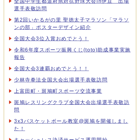
全国中学生都道府県対抗野球大会in伊豆 出場
選手表敬訪問
第2回いかるがの里 聖徳太子マラソン「マラソ
ンの部」ポスターデザイン紹介
全国大会3位入賞おめでとう！
令和6年度スポーツ振興くじ(toto)助成事業実施
報告
全国大会3連覇おめでとう！！
少林寺拳法全国大会出場選手表敬訪問
上富田町・斑鳩町スポーツ交流事業
斑鳩レスリングクラブ全国大会出場選手表敬訪
問
3x3バスケットボール教室@斑鳩を開催しまし
た！
キャッシュレス決済サービス運用開始