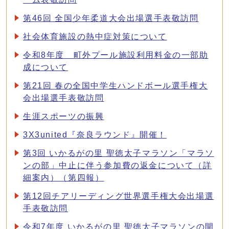
第46回 全国少年柔道大会出場選手表敬訪問
社会体育施設の熱中症対策について
令和8年度 町外プール施設利用料金の一部助
成について
第21回 春の全国中学生ハンドボール選手権大
会出場選手表敬訪問
生涯スポーツの振興
3X3united『奈良ラウンド』開催！
第3回 いかるがの里 聖徳太子マラソン「マラソ
ンの部」中止に伴う参加費の返金について（詳
細案内）（第四報）
第12回チアリーディング世界選手権大会出場選
手表敬訪問
令和7年度 いかるがの里 聖徳太子マラソンの開