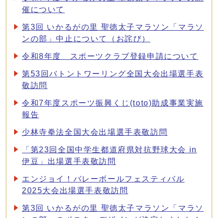
催について
第3回 いかるがの里 聖徳太子マラソン「マラソ
ンの部」中止について（お詫び）
令和8年度 スポーツクラブ登録申請について
第53回バトントワーリング全国大会出場選手表
敬訪問
令和7年度スポーツ振興くじ(toto)助成事業実施
報告
少林寺拳法全国大会出場選手表敬訪問
「第23回全国中学生都道府県対抗野球大会 in
伊豆」出場選手表敬訪問
エンジョイ！バレーボールフェスティバル
2025大会出場選手表敬訪問
第3回 いかるがの里 聖徳太子マラソン「マラソ