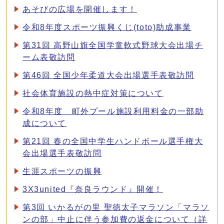
あそびの広場を開催します！
令和8年度スポーツ振興くじ(toto)助成事業
第31回 高野山旗全国学童軟式野球大会出場チ
ーム表敬訪問
第46回 全国少年柔道大会出場選手表敬訪問
社会体育施設の熱中症対策について
令和8年度 町外プール施設利用料金の一部助
成について
第21回 春の全国中学生ハンドボール選手権大
会出場選手表敬訪問
生涯スポーツの振興
3X3united『奈良ラウンド』開催！
第3回 いかるがの里 聖徳太子マラソン「マラソ
ンの部」中止に伴う参加費の返金について（詳