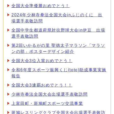
全国大会準優勝おめでとう！
2024年少林寺拳法全国大会inふじのくに 出
場選手表敬訪問
全国中学生都道府県対抗野球大会in伊豆 出場
選手表敬訪問
第2回いかるがの里 聖徳太子マラソン「マラソ
ンの部」ポスターデザイン紹介
全国大会3位入賞おめでとう！
令和6年度スポーツ振興くじ(toto)助成事業実施
報告
全国大会3連覇おめでとう！！
少林寺拳法全国大会出場選手表敬訪問
上富田町・斑鳩町スポーツ交流事業
斑鳩レスリングクラブ全国大会出場選手表敬訪