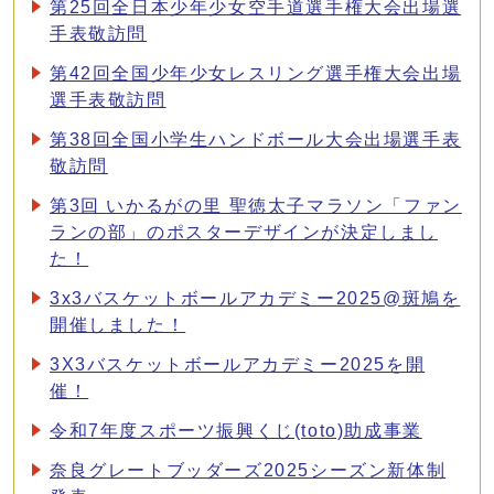
第25回全日本少年少女空手道選手権大会出場選
手表敬訪問
第42回全国少年少女レスリング選手権大会出場
選手表敬訪問
第38回全国小学生ハンドボール大会出場選手表
敬訪問
第3回 いかるがの里 聖徳太子マラソン「ファン
ランの部」のポスターデザインが決定しまし
た！
3x3バスケットボールアカデミー2025@斑鳩を
開催しました！
3X3バスケットボールアカデミー2025を開
催！
令和7年度スポーツ振興くじ(toto)助成事業
奈良グレートブッダーズ2025シーズン新体制