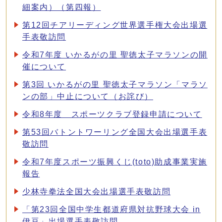
細案内）（第四報）
第12回チアリーディング世界選手権大会出場選
手表敬訪問
令和7年度 いかるがの里 聖徳太子マラソンの開
催について
第3回 いかるがの里 聖徳太子マラソン「マラソ
ンの部」中止について（お詫び）
令和8年度 スポーツクラブ登録申請について
第53回バトントワーリング全国大会出場選手表
敬訪問
令和7年度スポーツ振興くじ(toto)助成事業実施
報告
少林寺拳法全国大会出場選手表敬訪問
「第23回全国中学生都道府県対抗野球大会 in
伊豆」出場選手表敬訪問