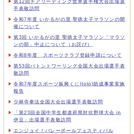
第12回チアリーディング世界選手権大会出場選
手表敬訪問
令和7年度 いかるがの里 聖徳太子マラソンの開
催について
第3回 いかるがの里 聖徳太子マラソン「マラソ
ンの部」中止について（お詫び）
令和8年度 スポーツクラブ登録申請について
第53回バトントワーリング全国大会出場選手表
敬訪問
令和7年度スポーツ振興くじ(toto)助成事業実施
報告
少林寺拳法全国大会出場選手表敬訪問
「第23回全国中学生都道府県対抗野球大会 in
伊豆」出場選手表敬訪問
エンジョイ！バレーボールフェスティバル