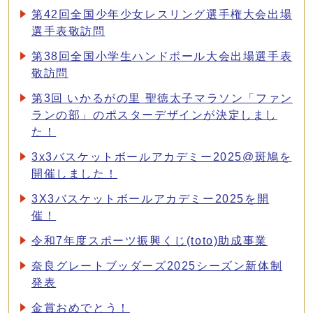
第42回全国少年少女レスリング選手権大会出場
選手表敬訪問
第38回全国小学生ハンドボール大会出場選手表
敬訪問
第3回 いかるがの里 聖徳太子マラソン「ファン
ランの部」のポスターデザインが決定しまし
た！
3x3バスケットボールアカデミー2025@斑鳩を
開催しました！
3X3バスケットボールアカデミー2025を開
催！
令和7年度スポーツ振興くじ(toto)助成事業
奈良グレートブッダーズ2025シーズン新体制
発表
金賞おめでとう！