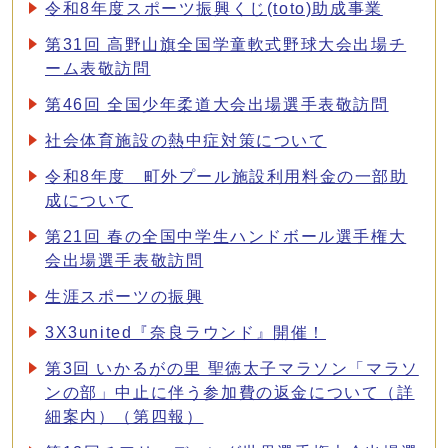
令和8年度スポーツ振興くじ(toto)助成事業
第31回 高野山旗全国学童軟式野球大会出場チ
ーム表敬訪問
第46回 全国少年柔道大会出場選手表敬訪問
社会体育施設の熱中症対策について
令和8年度 町外プール施設利用料金の一部助
成について
第21回 春の全国中学生ハンドボール選手権大
会出場選手表敬訪問
生涯スポーツの振興
3X3united『奈良ラウンド』開催！
第3回 いかるがの里 聖徳太子マラソン「マラソ
ンの部」中止に伴う参加費の返金について（詳
細案内）（第四報）