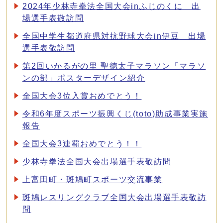
2024年少林寺拳法全国大会inふじのくに 出
場選手表敬訪問
全国中学生都道府県対抗野球大会in伊豆 出場
選手表敬訪問
第2回いかるがの里 聖徳太子マラソン「マラソ
ンの部」ポスターデザイン紹介
全国大会3位入賞おめでとう！
令和6年度スポーツ振興くじ(toto)助成事業実施
報告
全国大会3連覇おめでとう！！
少林寺拳法全国大会出場選手表敬訪問
上富田町・斑鳩町スポーツ交流事業
斑鳩レスリングクラブ全国大会出場選手表敬訪
問