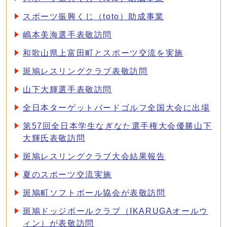
スポーツ振興くじ（toto）助成事業
嶋本美海選手表敬訪問
和歌山県上富田町とスポーツ交流を実施
斑鳩レスリングクラブ表敬訪問
山下大輝選手表敬訪問
全日本ターゲットバードゴルフ全国大会に出場
第57回全日本学生なぎなた選手権大会優勝山下
大輝氏表敬訪問
斑鳩レスリングクラブ大会結果報告
夏のスポーツ交流実施
斑鳩町ソフトボール協会が表敬訪問
斑鳩ドッジボールクラブ（IKARUGAオールウ
ィン）が表敬訪問