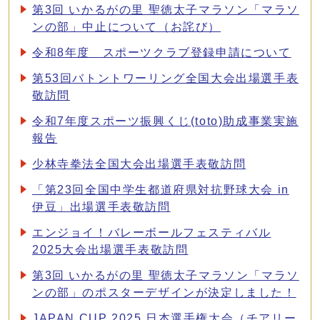
第3回 いかるがの里 聖徳太子マラソン「マラソ
ンの部」中止について（お詫び）
令和8年度 スポーツクラブ登録申請について
第53回バトントワーリング全国大会出場選手表
敬訪問
令和7年度スポーツ振興くじ(toto)助成事業実施
報告
少林寺拳法全国大会出場選手表敬訪問
「第23回全国中学生都道府県対抗野球大会 in
伊豆」出場選手表敬訪問
エンジョイ！バレーボールフェスティバル
2025大会出場選手表敬訪問
第3回 いかるがの里 聖徳太子マラソン「マラソ
ンの部」のポスターデザインが決定しました！
JAPAN CUP 2025 日本選手権大会（チアリー