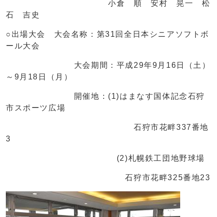
小倉 順 安村 晃一 松
石 吉史
○出場大会 大会名称：第31回全日本シニアソフトボ
ール大会
大会期間：平成29年9月16日（土）
～9月18日（月）
開催地：(1)はまなす国体記念石狩
市スポーツ広場
石狩市花畔337番地
3
(2)札幌鉄工団地野球場
石狩市花畔325番地23