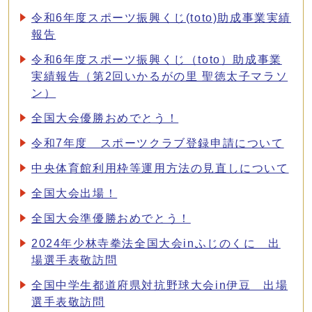
令和6年度スポーツ振興くじ(toto)助成事業実績
報告
令和6年度スポーツ振興くじ（toto）助成事業
実績報告（第2回いかるがの里 聖徳太子マラソ
ン）
全国大会優勝おめでとう！
令和7年度 スポーツクラブ登録申請について
中央体育館利用枠等運用方法の見直しについて
全国大会出場！
全国大会準優勝おめでとう！
2024年少林寺拳法全国大会inふじのくに 出
場選手表敬訪問
全国中学生都道府県対抗野球大会in伊豆 出場
選手表敬訪問