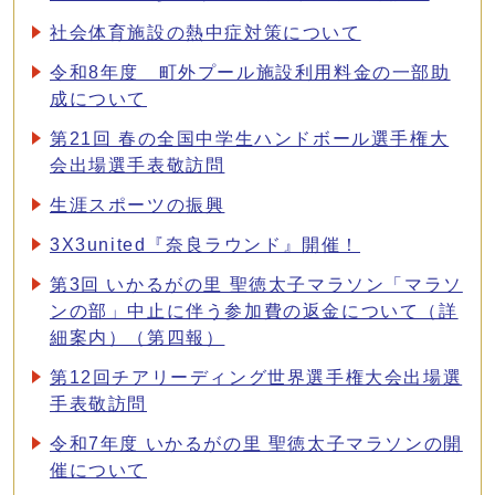
社会体育施設の熱中症対策について
令和8年度 町外プール施設利用料金の一部助
成について
第21回 春の全国中学生ハンドボール選手権大
会出場選手表敬訪問
生涯スポーツの振興
3X3united『奈良ラウンド』開催！
第3回 いかるがの里 聖徳太子マラソン「マラソ
ンの部」中止に伴う参加費の返金について（詳
細案内）（第四報）
第12回チアリーディング世界選手権大会出場選
手表敬訪問
令和7年度 いかるがの里 聖徳太子マラソンの開
催について