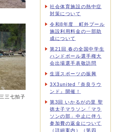
社会体育施設の熱中症
対策について
令和8年度 町外プール
施設利用料金の一部助
成について
第21回 春の全国中学生
ハンドボール選手権大
会出場選手表敬訪問
生涯スポーツの振興
3X3united『奈良ラウ
ンド』開催！
三三七拍子
第3回 いかるがの里 聖
徳太子マラソン「マラ
ソンの部」中止に伴う
参加費の返金について
（詳細案内）（第四