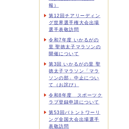
報）
第12回チアリーディン
グ世界選手権大会出場
選手表敬訪問
令和7年度 いかるがの
里 聖徳太子マラソンの
開催について
第3回 いかるがの里 聖
徳太子マラソン「マラ
ソンの部」中止につい
て（お詫び）
令和8年度 スポーツク
ラブ登録申請について
第53回バトントワーリ
ング全国大会出場選手
表敬訪問