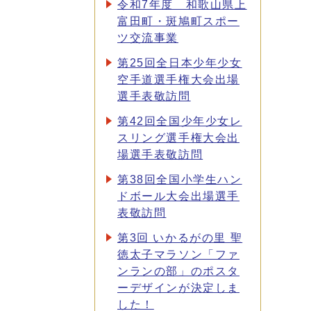
令和7年度 和歌山県上
富田町・斑鳩町スポー
ツ交流事業
第25回全日本少年少女
空手道選手権大会出場
選手表敬訪問
第42回全国少年少女レ
スリング選手権大会出
場選手表敬訪問
第38回全国小学生ハン
ドボール大会出場選手
表敬訪問
第3回 いかるがの里 聖
徳太子マラソン「ファ
ンランの部」のポスタ
ーデザインが決定しま
した！