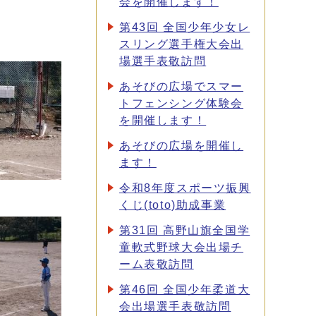
会を開催します！
第43回 全国少年少女レ
スリング選手権大会出
場選手表敬訪問
あそびの広場でスマー
トフェンシング体験会
を開催します！
あそびの広場を開催し
ます！
令和8年度スポーツ振興
くじ(toto)助成事業
第31回 高野山旗全国学
童軟式野球大会出場チ
ーム表敬訪問
第46回 全国少年柔道大
会出場選手表敬訪問