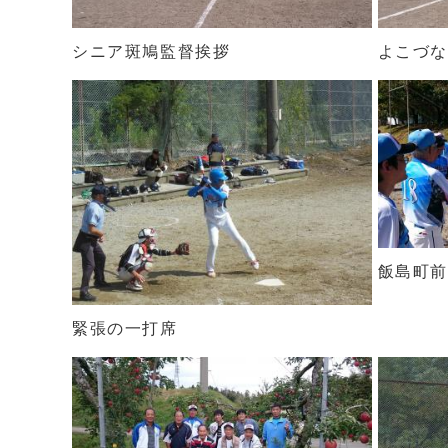
シニア斑鳩監督挨拶
よこづ
飯島町
緊張の一打席