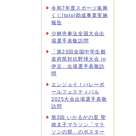
令和7年度スポーツ振興
くじ(toto)助成事業実施
報告
少林寺拳法全国大会出
場選手表敬訪問
「第23回全国中学生都
道府県対抗野球大会 in
伊豆」出場選手表敬訪
問
エンジョイ！バレーボ
ールフェスティバル
2025大会出場選手表敬
訪問
第3回 いかるがの里 聖
徳太子マラソン「マラ
ソンの部」のポスター