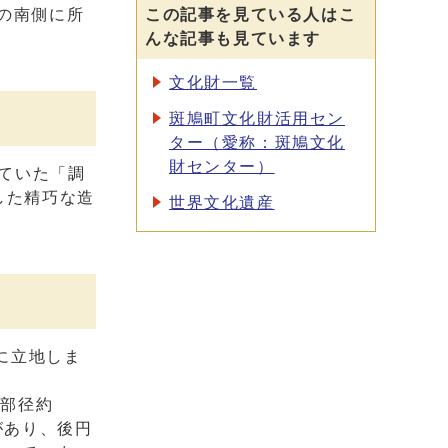
の南側に所
この記事を見ている人はこ
んな記事も見ています
文化財一覧
斑鳩町文化財活用セン
ター（愛称：斑鳩文化
財センター）
していた「調
した精巧な造
世界文化遺産
に立地しま
円部径約
があり、後円