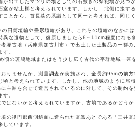
輪が出土したマツリの場としての石敷きの祭祀場が見つ
石室か粘土槨と考えられています。しかし、北側に接す
すことから、首長墓の系譜として同一と考えれば、同じ
高さの円筒埴輪や壷形埴輪があり、これらの埴輪のなかに
異な遺物として、復原しましたら8～11cm程度になる
、行者塚古墳（兵庫県加古川市）で出土した土製品の一群の
ます。
初め頃の斑鳩地域またはもう少し広く古代の平群地域一帯
おりませんが、測量調査が実施され、全長約95mの前方
じ頃と考えられています。しかし、他の地域のように尾
線に主軸を合せて造営されているのに対して、その制約を
ます。
円墳ではないかと考えられていますが、古墳であるかどうか
号墳の後円部西側斜面に造られた瓦窯あとである「三井瓦
来しています。