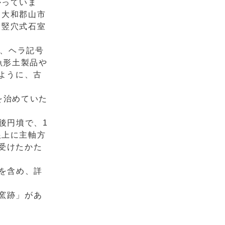
かっていま
る大和郡山市
く竪穴式石室
は、ヘラ記号
魚形土製品や
ように、古
を治めていた
後円墳で、1
根上に主軸方
受けたかた
を含め、詳
窯跡」があ