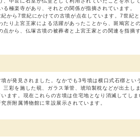
り、中世に石室が仏堂として利用されていたことを示し
いる極楽寺があり、それとの関係が指摘されています。
世紀から7世紀にかけての古墳が点在しています。7世紀
わたり上宮王家による活躍があったことから、斑鳩宮と
の点から、仏塚古墳の被葬者と上宮王家との関連を指摘
古墳が発見されました。なかでも3号墳は横口式石槨とい
、三彩を施した硯、ガラス筆管、琥珀製枕などが出土し
ています。現在これらの古墳は住宅地となり消滅してしま
研究所附属博物館に常設展示されています。