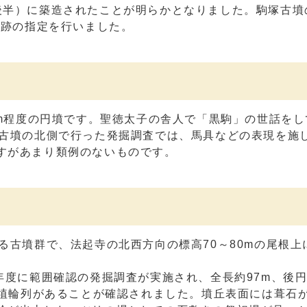
後半）に築造されたことが明らかとなりました。駒塚古墳
史跡の指定を行いました。
4m程度の円墳です。聖徳太子の舎人で「黒駒」の世話を
に古墳の北側で行った発掘調査では、馬具などの表現を施
すがあまり類例のないものです。
る古墳群で、法起寺の北西方向の標高70～80mの尾根上
年度に範囲確認の発掘調査が実施され、全長約97m、後
の埴輪列があることが確認されました。墳丘表面には葺石