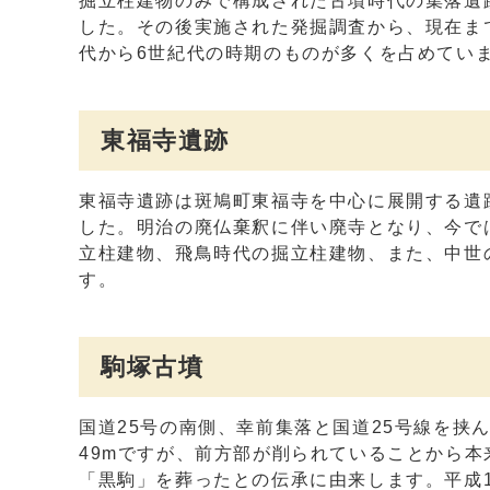
掘立柱建物のみで構成された古墳時代の集落遺
した。その後実施された発掘調査から、現在ま
代から6世紀代の時期のものが多くを占めてい
東福寺遺跡
東福寺遺跡は斑鳩町東福寺を中心に展開する遺
した。明治の廃仏棄釈に伴い廃寺となり、今で
立柱建物、飛鳥時代の掘立柱建物、また、中世
す。
駒塚古墳
国道25号の南側、幸前集落と国道25号線を挟
49mですが、前方部が削られていることから
「黒駒」を葬ったとの伝承に由来します。平成1