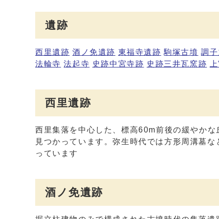
遺跡
西里遺跡
酒ノ免遺跡
東福寺遺跡
駒塚古墳
調子
法輪寺
法起寺
史跡中宮寺跡
史跡三井瓦窯跡
上
西里遺跡
西里集落を中心した、標高60m前後の緩やか
見つかっています。弥生時代では方形周溝墓な
っています
酒ノ免遺跡