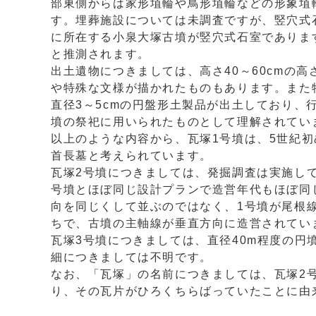
部東側からは家形埴輪や鳥形埴輪などの形象埴
す。埋葬施設については未調査ですが、竪穴式
に所在する小泉大塚古墳が竪穴式石室でありま
と推測されます。
出土遺物につきましては、高さ40～60cmの
や特殊な文様が描かれたものもあります。また特
直径3～5cmの円盤形土製品が出土しており
墳の祭祀に用いられたものとして理解されてい
以上のような内容から、瓦塚1号墳は、5世紀
首長墓と考えられています。
瓦塚2号墳につきましては、発掘調査は実施して
号墳とほぼ同じ設計プランで造営年代もほぼ同
向を同じくして並ぶのではなく、1号墳が尾根
ちで、古墳の主軸線が垂直方向に造営されてい
瓦塚3号墳につきましては、直径40m程度の
細につきましては不明です。
なお、「瓦塚」の名前につきましては、瓦塚2
り、その瓦片がひろくちらばっていたことに由