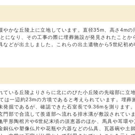
やかな丘陵上に立地しています。直径35m、高さ4mの
することになり、その工事の際に埋葬施設が発見されたことか
具などが出土しました。これらの出土遺物から5世紀初め
れている丘陵よりさらに北にのびた小丘陵の先端部に立
ては一辺約23mの方墳であると考えられています。埋葬
発掘であるが、確認できた石室長で9.36mを測ります
玄門部で合流して羨道部へ流れる排水溝が敷設されてい
亀甲形陶棺片や6世紀末頃の須恵器のほか、馬具や耳環や
金銅仏や塑像仏片や花瓶や六器などの仏具、瓦器碗や土