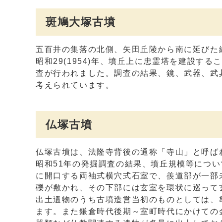
斑鳩大塚古墳
五百井の集落の北側、矢田丘陵から南に延びた緩
昭和29(1954)年、墳丘上に忠霊塔を建設
査が行われました。調査の結果、鏡、武器、武
考えられています。
仏塚古墳
仏塚古墳は、法隆寺背後の通称「寺山」と呼ば
昭和51年の発掘調査の結果、墳丘規模等につい
に開口する両袖式横穴式石室で、羨道部が一部未
礫が敷かれ、その下部には玄室を環状に巡って
出土遺物のうち古墳造営当初のものとしては、
ます。また鎌倉時代後期～室町時代にかけての