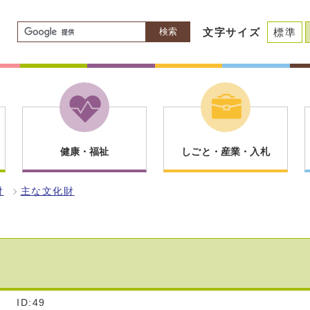
検索
文字サイズ
標準
健康・福祉
しごと・産業・入札
財
主な文化財
]
ID:49