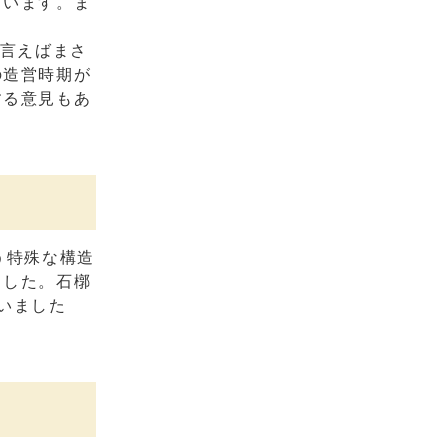
ています。ま
と言えばまさ
の造営時期が
する意見もあ
う特殊な構造
ました。石槨
いました