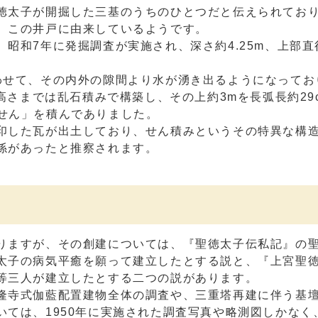
徳太子が開掘した三基のうちのひとつだと伝えられてお
、この井戸に由来しているようです。
昭和7年に発掘調査が実施され、深さ約4.25m、上部直径
わせて、その内外の隙間より水が湧き出るようになってお
高さまでは乱石積みで構築し、その上約3mを長弧長約29
の「せん」を積んでありました。
印した瓦が出土しており、せん積みというその特異な構
係があったと推察されます。
りますが、その創建については、『聖徳太子伝私記』の
太子の病気平癒を願って建立したとする説と、『上宮聖
等三人が建立したとする二つの説があります。
隆寺式伽藍配置建物全体の調査や、三重塔再建に伴う基
ては、1950年に実施された調査写真や略測図しかなく