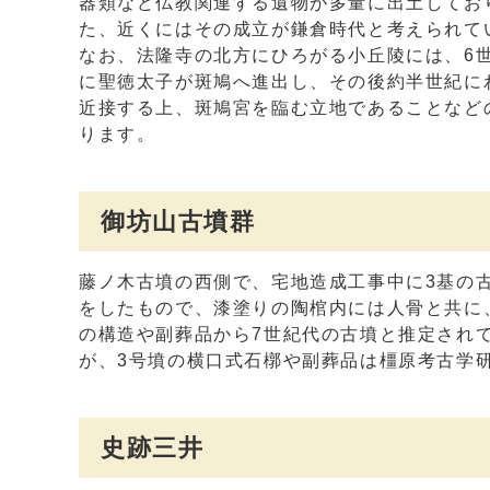
器類など仏教関連する遺物が多量に出土してお
た、近くにはその成立が鎌倉時代と考えられて
なお、法隆寺の北方にひろがる小丘陵には、6
に聖徳太子が斑鳩へ進出し、その後約半世紀に
近接する上、斑鳩宮を臨む立地であることなど
ります。
御坊山古墳群
藤ノ木古墳の西側で、宅地造成工事中に3基の
をしたもので、漆塗りの陶棺内には人骨と共に
の構造や副葬品から7世紀代の古墳と推定され
が、3号墳の横口式石槨や副葬品は橿原考古学
史跡三井