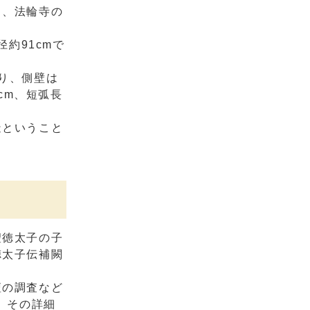
り、法輪寺の
約91cmで
り、側壁は
cm、短弧長
造ということ
聖徳太子の子
徳太子伝補闕
壇の調査など
、その詳細