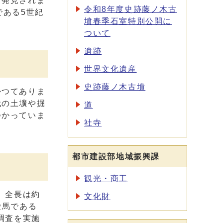
り発見されま
令和8年度史跡藤ノ木古
である5世紀
墳春季石室特別公開に
ついて
遺跡
世界文化遺産
史跡藤ノ木古墳
かつてありま
代の土壙や掘
道
つかっていま
社寺
都市建設部地域振興課
観光・商工
。全長は約
文化財
愛馬である
調査を実施