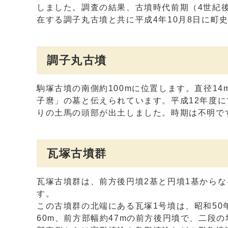
しました。調査の結果、古墳時代前期（4世紀
在する調子丸古墳と共に平成4年10月8日に町
調子丸古墳
駒塚古墳の南側約100mに位置します。直径1
子麿」の墓と伝えられています。平成12年度
りの土馬の頭部が出土しました。時期は不明で
瓦塚古墳群
瓦塚古墳群は、前方後円墳2基と円墳1基からな
す。
この古墳群の北端にある瓦塚1号墳は、昭和50
60m、前方部幅約47mの前方後円墳で、二段