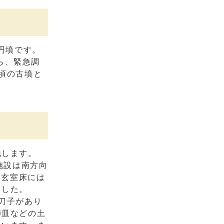
円墳です。
ら、緊急調
頃の古墳と
地します。
施設は南方向
。玄室床には
ました。
刀子があり
師皿などの土