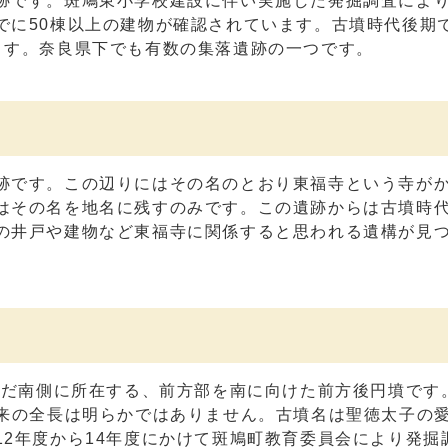
跡です。斑鳩東小学校建設に伴い実施した発掘調査によ
でに50棟以上の建物が確認されています。古墳時代後期
ます。奈良県下でも有数の集落遺跡の一つです。
跡です。この辺りにはその名のとおり東福寺という寺が
はその名を地名に残すのみです。この遺跡からは古墳時
の井戸や建物など東福寺に関係すると思われる遺構が見
んだ南側に所在する、前方部を南に向けた前方後円墳です
本来の全長は明らかではありません。古墳名は聖徳太子の
2年度から14年度にかけて斑鳩町教育委員会により発掘