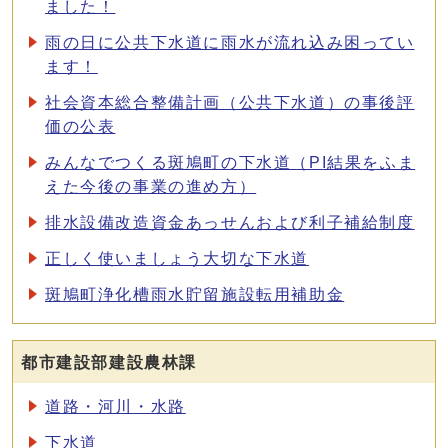
ました！
雨の日に公共下水道に雨水が流れ込み困ってい
ます！
社会資本総合整備計画（公共下水道）の事後評
価の公表
みんなでつくる斑鳩町の下水道（PI結果をふま
えた今後の事業の進め方）
排水設備改造資金あっせんおよび利子補給制度
正しく使いましょう大切な下水道
斑鳩町浄化槽雨水貯留施設転用補助金
都市建設部建設農林課
道路・河川・水路
下水道