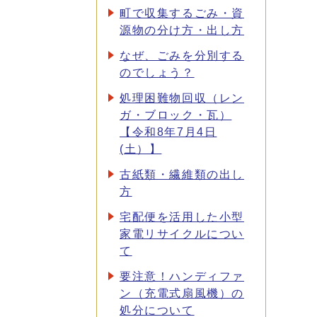
町で収集するごみ・資
源物の分け方・出し方
なぜ、ごみを分別する
のでしょう？
処理困難物回収（レン
ガ・ブロック・瓦）
【令和8年7月4日
(土）】
古紙類・繊維類の出し
方
宅配便を活用した小型
家電リサイクルについ
て
要注意！ハンディファ
ン（充電式扇風機）の
処分について