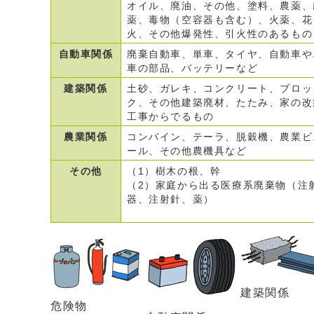
オイル、廃油、その他、塗料、農薬、
薬、毒物（空容器も含む）、火薬、花
火、その他爆発性、引火性のあるもの
自動車関係
廃棄自動車、単車、タイヤ、自動車や
車の部品、バッテリーなど
建築関係
土砂、ガレキ、コンクリート、ブロッ
ク、その他建築廃材、たたみ、家の改
工事からでるもの
農業関係
コンバイン、テーラ、脱穀機、農業ビ
ール、その他農機具など
その他
（1）樹木の根、幹
（2）家庭から出る医療系廃棄物（注
器、注射針、薬）
建築関係
危険物