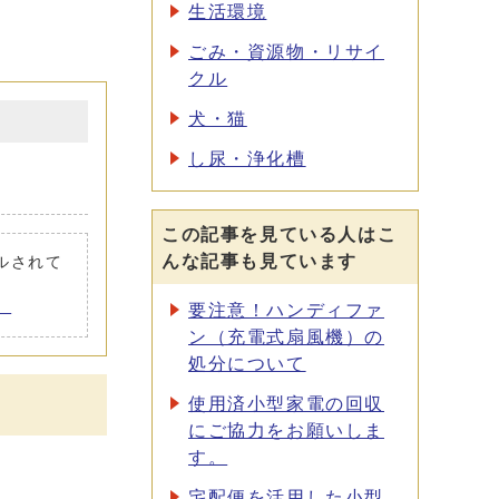
生活環境
。
ごみ・資源物・リサイ
クル
犬・猫
し尿・浄化槽
この記事を見ている人はこ
んな記事も見ています
ールされて
。
要注意！ハンディファ
ン（充電式扇風機）の
処分について
使用済小型家電の回収
にご協力をお願いしま
す。
宅配便を活用した小型