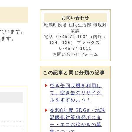
お問い合わせ
斑鳩町役場 住民生活部 環境対
策課
しています。
電話: 0745-74-1001（内線：
います。
134、136） ファックス:
0745-74-1011
お問い合わせフォーム
この記事と同じ分類の記事
空き缶回収機を利用し
て、空き缶のリサイク
ルをすすめよう！
令和8年度 SDGs・地球
温暖化対策啓発ポスタ
ー・エコお絵かきの募
集について