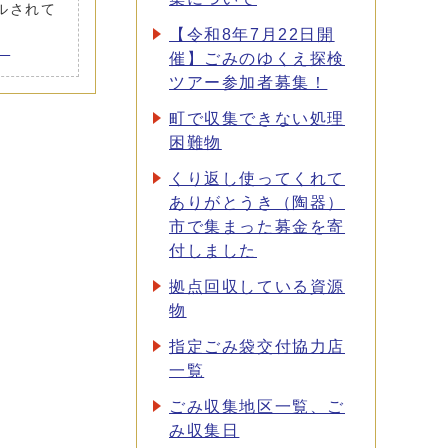
ールされて
【令和8年7月22日開
。
催】ごみのゆくえ探検
ツアー参加者募集！
町で収集できない処理
困難物
くり返し使ってくれて
ありがとうき（陶器）
市で集まった募金を寄
付しました
拠点回収している資源
物
指定ごみ袋交付協力店
一覧
ごみ収集地区一覧、ご
み収集日