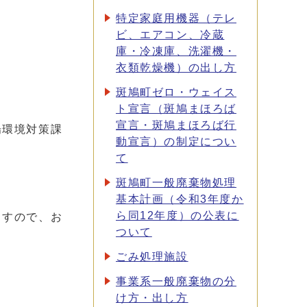
特定家庭用機器（テレ
ビ、エアコン、冷蔵
庫・冷凍庫、洗濯機・
衣類乾燥機）の出し方
斑鳩町ゼロ・ウェイス
ト宣言（斑鳩まほろば
宣言・斑鳩まほろば行
場環境対策課
動宣言）の制定につい
て
斑鳩町一般廃棄物処理
基本計画（令和3年度か
ら同12年度）の公表に
ますので、お
ついて
ごみ処理施設
事業系一般廃棄物の分
け方・出し方