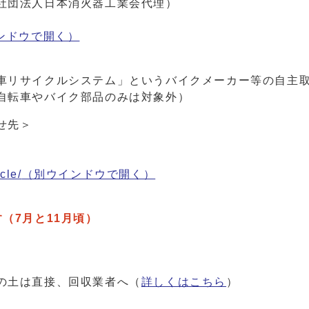
社団法人日本消火器工業会代理）
ンドウで開く）
車リサイクルシステム」というバイクメーカー等の自主
自転車やバイク部品のみは対象外）
せ先＞
cle/
（別ウインドウで開く）
（7月と11月頃）
の土は直接、回収業者へ（
詳しくはこちら
）