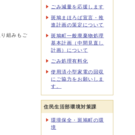
ごみ減量を応援します
斑鳩まほろば宣言・推
進計画の策定について
取り組みもご
斑鳩町一般廃棄物処理
基本計画（中間見直し
計画）について
ごみ処理有料化
使用済小型家電の回収
にご協力をお願いしま
す。
住民生活部環境対策課
環境保全・斑鳩町の環
境