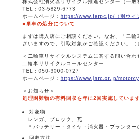
株式会社消火器リサイクル推進センター（一般
TEL：03-5829-6773
ホームページ：
https://www.ferpc.jp/
（別ウイ
■単車の処分について
まずは購入店にご相談ください。なお、「二輪
ざいますので、引取対象かご確認ください。（
＜二輪車リサイクルシステムに関する問い合わ
二輪車リサイクルコールセンター
TEL：050-3000-0727
ホームページ：
https://www.jarc.or.jp/motorcy
＜お知らせ＞
処理困難物の有料回収を年に2回実施しています
対象物
レンガ、ブロック、瓦
＊バッテリー・タイヤ・消火器・プランター
回収方法