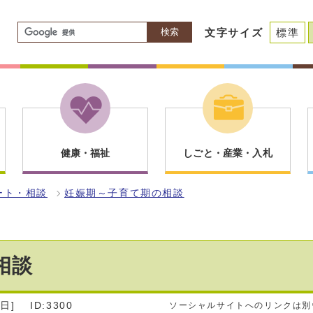
検索
文字サイズ
標準
健康・福祉
しごと・産業・入札
ート・相談
妊娠期～子育て期の相談
相談
日]
ID:3300
ソーシャルサイトへのリンクは別