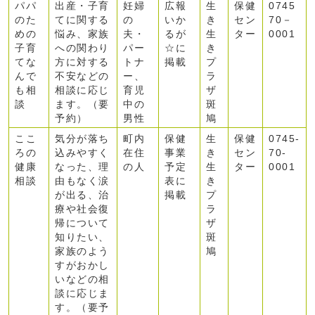
パパ
出産・子育
妊婦
広報
生
保健
0745
のた
てに関する
の
いか
き
セン
70－
めの
悩み、家族
夫・
るが
生
ター
0001
子育
への関わり
パー
☆に
き
てな
方に対する
トナ
掲載
プ
んで
不安などの
ー、
ラ
も相
相談に応じ
育児
ザ
談
ます。（要
中の
斑
予約）
男性
鳩
ここ
気分が落ち
町内
保健
生
保健
0745-
ろの
込みやすく
在住
事業
き
セン
70-
健康
なった、理
の人
予定
生
ター
0001
相談
由もなく涙
表に
き
が出る、治
掲載
プ
療や社会復
ラ
帰について
ザ
知りたい、
斑
家族のよう
鳩
すがおかし
いなどの相
談に応じま
す。（要予