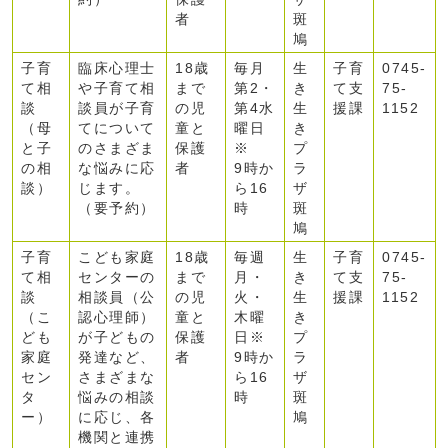
者
斑
鳩
子育
臨床心理士
18歳
毎月
生
子育
0745-
て相
や子育て相
まで
第2・
き
て支
75-
談
談員が子育
の児
第4水
生
援課
1152
（母
てについて
童と
曜日
き
と子
のさまざま
保護
※
プ
の相
な悩みに応
者
9時か
ラ
談）
じます。
ら16
ザ
（要予約）
時
斑
鳩
子育
こども家庭
18歳
毎週
生
子育
0745-
て相
センターの
まで
月・
き
て支
75-
談
相談員（公
の児
火・
生
援課
1152
（こ
認心理師）
童と
木曜
き
ども
が子どもの
保護
日※
プ
家庭
発達など、
者
9時か
ラ
セン
さまざまな
ら16
ザ
タ
悩みの相談
時
斑
ー）
に応じ、各
鳩
機関と連携