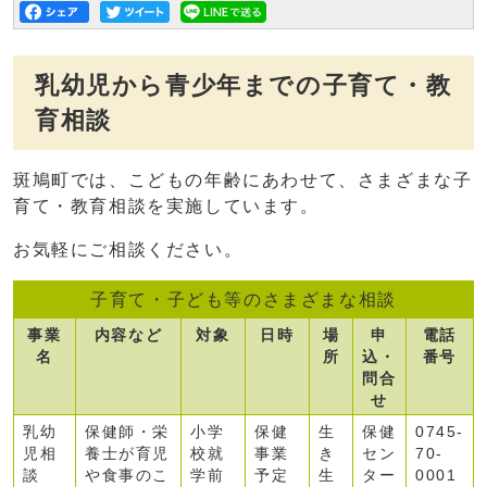
乳幼児から青少年までの子育て・教
育相談
斑鳩町では、こどもの年齢にあわせて、さまざまな子
育て・教育相談を実施しています。
お気軽にご相談ください。
子育て・子ども等のさまざまな相談
事業
内容など
対象
日時
場
申
電話
名
所
込・
番号
問合
せ
乳幼
保健師・栄
小学
保健
生
保健
0745-
児相
養士が育児
校就
事業
き
セン
70-
談
や食事のこ
学前
予定
生
ター
0001