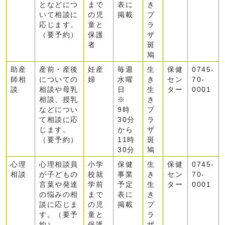
となどにつ
まで
表に
き
いて相談に
の児
掲載
プ
応じます。
童と
ラ
（要予約）
保護
ザ
者
斑
鳩
助産
産前・産後
妊産
毎週
生
保健
0745-
師相
についての
婦
水曜
き
セン
70-
談
相談や母乳
日
生
ター
0001
相談、授乳
※
き
などについ
9時
プ
て相談に応
30分
ラ
じます。
から
ザ
（要予約）
11時
斑
30分
鳩
心理
心理相談員
小学
保健
生
保健
0745-
相談
が子どもの
校就
事業
き
セン
70-
言葉や発達
学前
予定
生
ター
0001
の悩みの相
まで
表に
き
談に応じま
の児
掲載
プ
す。（要予
童と
ラ
約）
保護
ザ