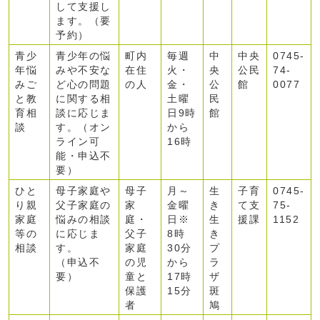
して支援し
ます。（要
予約）
青少
青少年の悩
町内
毎週
中
中央
0745-
年悩
みや不安な
在住
火・
央
公民
74-
みご
ど心の問題
の人
金・
公
館
0077
と教
に関する相
土曜
民
育相
談に応じま
日9時
館
談
す。（オン
から
ライン可
16時
能・申込不
要）
ひと
母子家庭や
母子
月～
生
子育
0745-
り親
父子家庭の
家
金曜
き
て支
75-
家庭
悩みの相談
庭・
日※
生
援課
1152
等の
に応じま
父子
8時
き
相談
す。
家庭
30分
プ
（申込不
の児
から
ラ
要）
童と
17時
ザ
保護
15分
斑
者
鳩