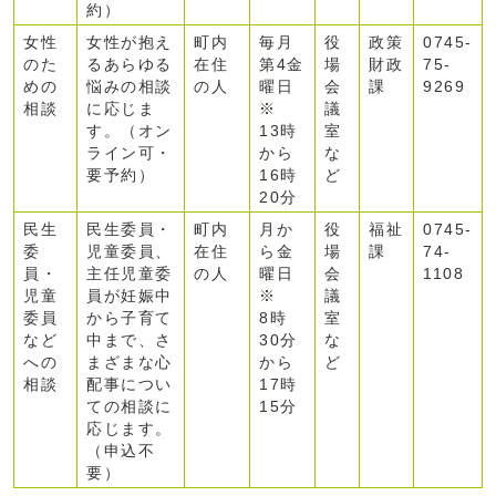
約）
女性
女性が抱え
町内
毎月
役
政策
0745-
のた
るあらゆる
在住
第4金
場
財政
75-
めの
悩みの相談
の人
曜日
会
課
9269
相談
に応じま
※
議
す。（オン
13時
室
ライン可・
から
な
要予約）
16時
ど
20分
民生
民生委員・
町内
月か
役
福祉
0745-
委
児童委員、
在住
ら金
場
課
74-
員・
主任児童委
の人
曜日
会
1108
児童
員が妊娠中
※
議
委員
から子育て
8時
室
など
中まで、さ
30分
な
への
まざまな心
から
ど
相談
配事につい
17時
ての相談に
15分
応じます。
（申込不
要）