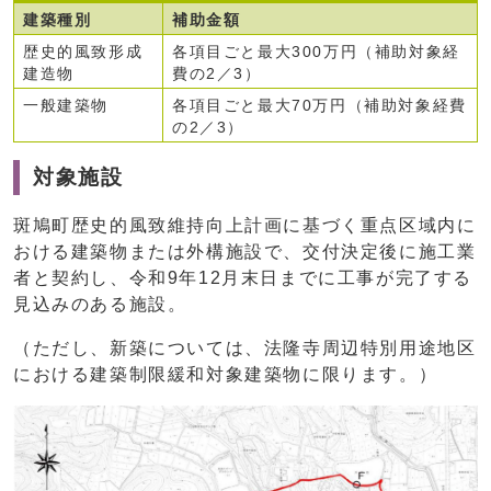
建築種別
補助金額
歴史的風致形成
各項目ごと最大300万円（補助対象経
建造物
費の2／3）
一般建築物
各項目ごと最大70万円（補助対象経費
の2／3）
対象施設
斑鳩町歴史的風致維持向上計画に基づく重点区域内に
おける建築物または外構施設で、交付決定後に施工業
者と契約し、令和9年12月末日までに工事が完了する
見込みのある施設。
（ただし、新築については、法隆寺周辺特別用途地区
における建築制限緩和対象建築物に限ります。）