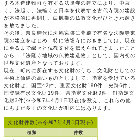
する木造建物群を有する法隆寺の建立により、中宮
寺、法起寺、法輪寺と日本を代表する古代寺院の建設
が本格的に再開し、白鳳期の仏教文化がひときわ輝き
を放ちました。
その後、奈良時代に斑鳩宮跡に夢殿で有名な法隆寺東
院の建立をはじめ、特に法隆寺におきましては、現在
に至るまで綿々と仏教文化を伝えられてきましたこと
から、「法隆寺地域の仏教建造物」として、国内初の
世界文化遺産となっております。
現在、町内に所在する文化財のうち、文化財としての
学術上価値の高いものとしまして、指定を受けている
文化財は、国宝42件、重要文化財180件、史跡6件、
国登録有形文化財19件、県指定文化財9件、町指定文
化財3件(※令和7年4月1日現在)を数え、これらの他
にもまだ多くの文化財が町内にはあります。
文化財件数(※令和7年4月1日現在)
種類
件数