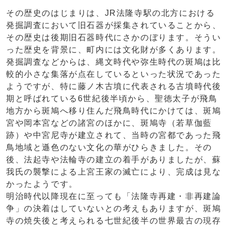
その歴史のはじまりは、JR法隆寺駅の北方における
発掘調査において旧石器が採集されていることから、
その歴史は後期旧石器時代にさかのぼります。そうい
った歴史を背景に、町内には文化財が多くあります。
発掘調査などからは、縄文時代や弥生時代の斑鳩は比
較的小さな集落が点在しているといった状況であった
ようですが、特に藤ノ木古墳に代表される古墳時代後
期と呼ばれている6世紀後半頃から、聖徳太子が飛鳥
地方から斑鳩へ移り住んだ飛鳥時代にかけては、斑鳩
宮や岡本宮などの諸宮のほかに、斑鳩寺（若草伽藍
跡）や中宮尼寺が建立されて、当時の宮都であった飛
鳥地域と遜色のない文化の華がひらきました。その
後、法起寺や法輪寺の建立の着手がありましたが、蘇
我氏の襲撃による上宮王家の滅亡により、完成は見な
かったようです。
明治時代以降現在に至っても「法隆寺再建・非再建論
争」の決着はしていないとの考えもありますが、斑鳩
寺の焼失後と考えられる七世紀後半の世界最古の現存