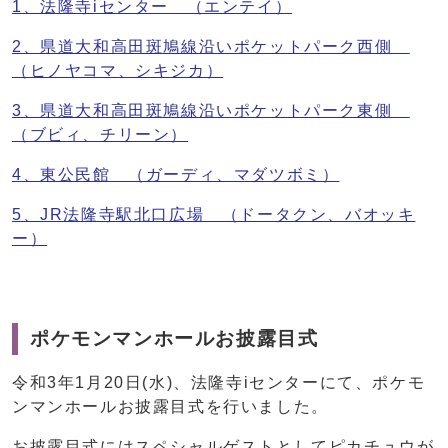
1、法隆寺iセンター （エンテイ）
2、県道大和高田斑鳩線沿いポケットパーク西側
（ヒノヤコマ、シキジカ）
3、県道大和高田斑鳩線沿いポケットパーク東側
（ブビィ、チリーン）
4、東公民館 （ガーディ、マダツボミ）
5、JR法隆寺駅北口広場 （ドータクン、バオッキ
ー）
ポケモンマンホールお披露目式
令和3年1月20日(水)、法隆寺iセンターにて、ポケモ
ンマンホールお披露目式を行いました。
お披露目式にはスペシャルゲストとしてピカチュウが