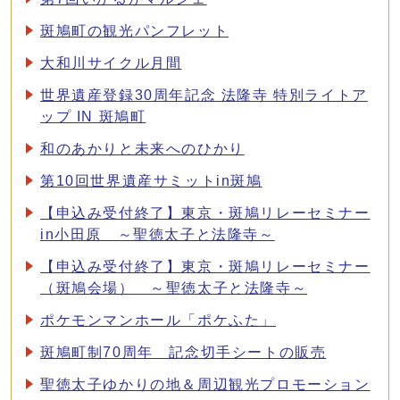
斑鳩町の観光パンフレット
大和川サイクル月間
世界遺産登録30周年記念 法隆寺 特別ライトア
ップ IN 斑鳩町
和のあかりと未来へのひかり
第10回世界遺産サミットin斑鳩
【申込み受付終了】東京・斑鳩リレーセミナー
in小田原 ～聖徳太子と法隆寺～
【申込み受付終了】東京・斑鳩リレーセミナー
（斑鳩会場） ～聖徳太子と法隆寺～
ポケモンマンホール「ポケふた」
斑鳩町制70周年 記念切手シートの販売
聖徳太子ゆかりの地＆周辺観光プロモーション