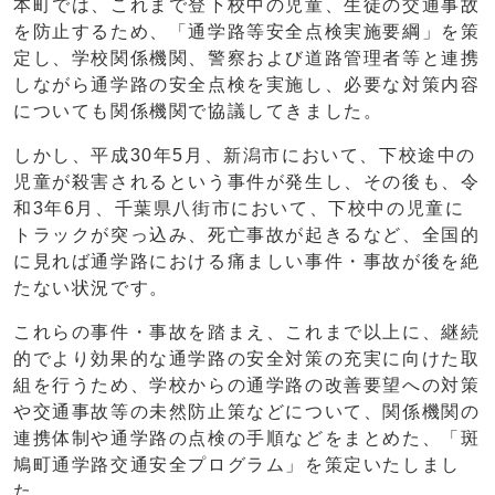
本町では、これまで登下校中の児童、生徒の交通事故
を防止するため、「通学路等安全点検実施要綱」を策
定し、学校関係機関、警察および道路管理者等と連携
しながら通学路の安全点検を実施し、必要な対策内容
についても関係機関で協議してきました。
しかし、平成30年5月、新潟市において、下校途中の
児童が殺害されるという事件が発生し、その後も、令
和3年6月、千葉県八街市において、下校中の児童に
トラックが突っ込み、死亡事故が起きるなど、全国的
に見れば通学路における痛ましい事件・事故が後を絶
たない状況です。
これらの事件・事故を踏まえ、これまで以上に、継続
的でより効果的な通学路の安全対策の充実に向けた取
組を行うため、学校からの通学路の改善要望への対策
や交通事故等の未然防止策などについて、関係機関の
連携体制や通学路の点検の手順などをまとめた、「斑
鳩町通学路交通安全プログラム」を策定いたしまし
た。