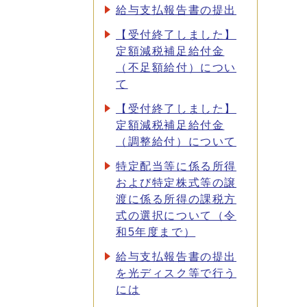
給与支払報告書の提出
【受付終了しました】
定額減税補足給付金
（不足額給付）につい
て
【受付終了しました】
定額減税補足給付金
（調整給付）について
特定配当等に係る所得
および特定株式等の譲
渡に係る所得の課税方
式の選択について（令
和5年度まで）
給与支払報告書の提出
を光ディスク等で行う
には