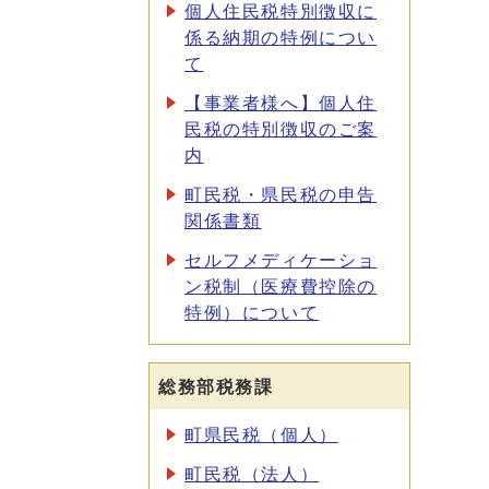
個人住民税特別徴収に
係る納期の特例につい
て
【事業者様へ】個人住
民税の特別徴収のご案
内
町民税・県民税の申告
関係書類
セルフメディケーショ
ン税制（医療費控除の
特例）について
総務部税務課
町県民税（個人）
町民税（法人）