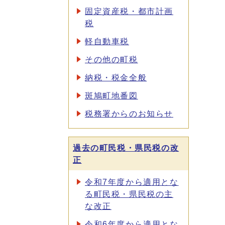
固定資産税・都市計画
税
軽自動車税
その他の町税
納税・税金全般
斑鳩町地番図
税務署からのお知らせ
過去の町民税・県民税の改
正
令和7年度から適用とな
る町民税・県民税の主
な改正
令和6年度から適用とな