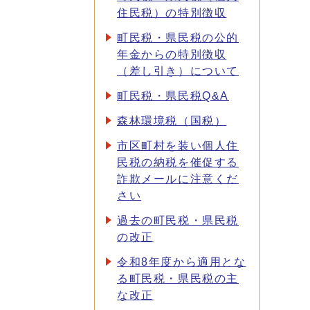
住民税）の特別徴収
町民税・県民税の公的
年金からの特別徴収
（差し引き）について
町民税・県民税Q&A
森林環境税（国税）
市区町村を装い個人住
民税の納税を催促する
詐欺メールに注意くだ
さい
過去の町民税・県民税
の改正
令和8年度から適用とな
る町民税・県民税の主
な改正