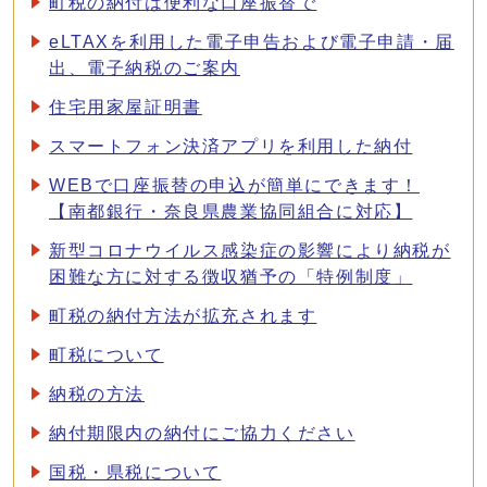
町税の納付は便利な口座振替で
eLTAXを利用した電子申告および電子申請・届
出、電子納税のご案内
住宅用家屋証明書
スマートフォン決済アプリを利用した納付
WEBで口座振替の申込が簡単にできます！
【南都銀行・奈良県農業協同組合に対応】
新型コロナウイルス感染症の影響により納税が
困難な方に対する徴収猶予の「特例制度」
町税の納付方法が拡充されます
町税について
納税の方法
納付期限内の納付にご協力ください
国税・県税について