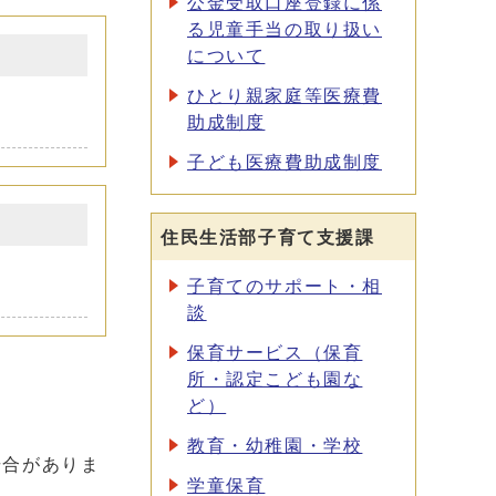
公金受取口座登録に係
る児童手当の取り扱い
について
ひとり親家庭等医療費
助成制度
子ども医療費助成制度
住民生活部子育て支援課
子育てのサポート・相
談
保育サービス（保育
所・認定こども園な
ど）
教育・幼稚園・学校
場合がありま
学童保育