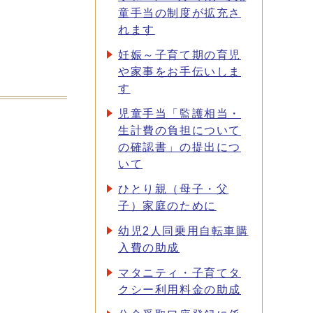
童手当の制度が拡充さ
れます
妊娠～子育て期の育児
や家事をお手伝いしま
す
児童手当「監護相当・
生計費の負担について
の確認書」の提出につ
いて
ひとり親（母子・父
子）家庭のために
幼児2人同乗用自転車購
入費の助成
マタニティ・子育てタ
クシー利用料金の助成