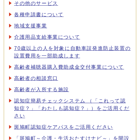
その他のサービス
各種申請書について
地域支援事業
介護用品支給事業について
70歳以上の人を対象に自動車誤発進防止装置の
設置費用を一部助成します
高齢者補聴器購入費助成金交付事業について
高齢者の相談窓口
高齢者が入所する施設
認知症簡易チェックシステム （「これって認
知症？」「わたしも認知症？」）をご活用くだ
さい
斑鳩町認知症ケアパスをご活用ください
「斑鳩町～介護・生活おたすけナビ～」を開設