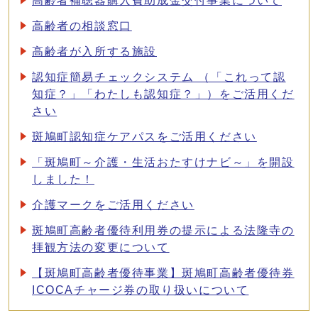
高齢者補聴器購入費助成金交付事業について
高齢者の相談窓口
高齢者が入所する施設
認知症簡易チェックシステム （「これって認
知症？」「わたしも認知症？」）をご活用くだ
さい
斑鳩町認知症ケアパスをご活用ください
「斑鳩町～介護・生活おたすけナビ～」を開設
しました！
介護マークをご活用ください
斑鳩町高齢者優待利用券の提示による法隆寺の
拝観方法の変更について
【斑鳩町高齢者優待事業】斑鳩町高齢者優待券
ICOCAチャージ券の取り扱いについて