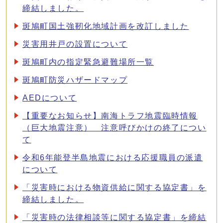
締結しました。
斑鳩町国土強靭化地域計画を改訂しました
災害用井戸の設置について
斑鳩町内の指定緊急避難場所一覧
斑鳩町防災ハザードマップ
AEDについて
【重要なお知らせ】南海トラフ地震臨時情報
（巨大地震注意） 注意呼びかけの終了につい
て
令和6年能登半島地震における応援職員の派遣
について
「災害時における物資供給に関する協定書」を
締結しました。
「災害時の法律相談等に関する協定書」を締結