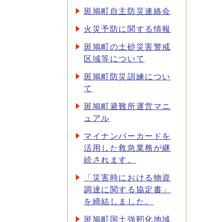
斑鳩町自主防災連絡会
火災予防に関する情報
斑鳩町の土砂災害警戒
区域等について
斑鳩町防災訓練につい
て
斑鳩町避難所運営マニ
ュアル
マイナンバーカードを
活用した救急業務が継
続されます。
「災害時における物資
調達に関する協定書」
を締結しました。
斑鳩町国土強靭化地域