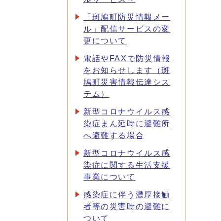
「斑鳩町防災情報メー
ル」配信サービスの変
更について
電話やFAXで防災情報
をお知らせします（斑
鳩町災害情報伝達シス
テム）
新型コロナウイルス感
染症まん延時に避難所
へ避難する場合
新型コロナウイルス感
染症に関する生活支援
事業について
感染症に伴う濃厚接触
者等の災害時の避難に
ついて