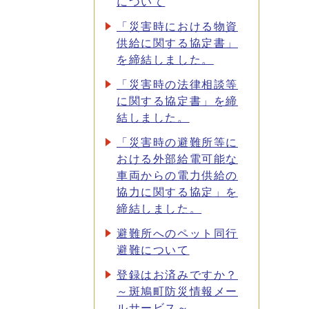
について
「災害時における物資
供給に関する協定書」
を締結しました。
「災害時の法律相談等
に関する協定書」を締
結しました。
「災害時の避難所等に
おける外部給電可能な
車両からの電力供給の
協力に関する協定」を
締結しました。
避難所へのペット同行
避難について
登録はお済みですか？
～斑鳩町防災情報メー
ルサービス～