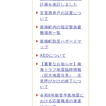
計画を改訂しました
災害用井戸の設置につ
いて
斑鳩町内の指定緊急避
難場所一覧
斑鳩町防災ハザードマ
ップ
AEDについて
【重要なお知らせ】南
海トラフ地震臨時情報
（巨大地震注意） 注
意呼びかけの終了につ
いて
令和6年能登半島地震に
おける応援職員の派遣