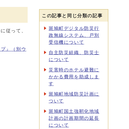
この記事と同じ分類の記事
斑鳩町デジタル防災行
内に従って、
政無線システム、戸別
受信機について
ップ』
（別ウ
自主防災組織、防災士
について
災害時のホテル避難に
かかる費用を助成しま
す
斑鳩町地域防災計画に
ついて
斑鳩町国土強靭化地域
計画の計画期間の延長
について