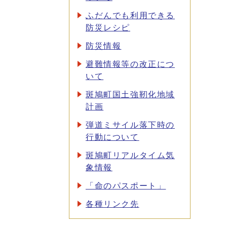
ふだんでも利用できる
防災レシピ
防災情報
避難情報等の改正につ
いて
斑鳩町国土強靭化地域
計画
弾道ミサイル落下時の
行動について
斑鳩町リアルタイム気
象情報
「命のパスポート」
各種リンク先