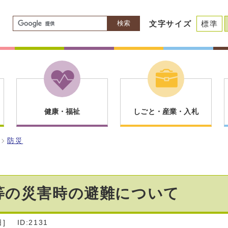
検索
文字サイズ
標準
健康・福祉
しごと・産業・入札
防災
等の災害時の避難について
]
ID:2131