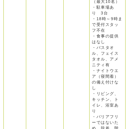
（最大10名）
・駐車場あ
り 3台
・18時～9時ま
で受付スタッ
フ不在
・食事の提供
はなし
・バスタオ
ル、フェイス
タオル、アメ
ニティ有
・ナイトウエ
ア（寝間着）
の備え付けな
し
・リビング、
キッチン、ト
イレ、浴室あ
り
・バリアフリ
ーではないた
め、段差、階