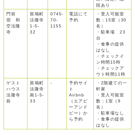
段あり
門前
斑鳩町
0745-
電話にて
・受入可能室
宿 和
法隆寺
70-
予約
数：15室（30
空法隆
1-5-
1155
名）
寺
32
・駐車場 23
台
・食事の提供
はなし
・チェックイ
ン時間15時
・チェックア
ウト時間11時
ゲスト
斑鳩町
-
予約サイ
・2階建ての一
ハウス
法隆寺
ト
軒家
法隆寺
南1-5-
Airbnb
・受入可能室
前
33
（エアビ
数：1室（9
ーアンド
名）
ビー）か
・駐車場なし
ら予約
・食事の提供
はなし