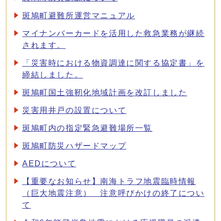
斑鳩町避難所運営マニュアル
マイナンバーカードを活用した救急業務が継続
されます。
「災害時における物資調達に関する協定書」を
締結しました。
斑鳩町国土強靭化地域計画を改訂しました
災害用井戸の設置について
斑鳩町内の指定緊急避難場所一覧
斑鳩町防災ハザードマップ
AEDについて
【重要なお知らせ】南海トラフ地震臨時情報
（巨大地震注意） 注意呼びかけの終了につい
て