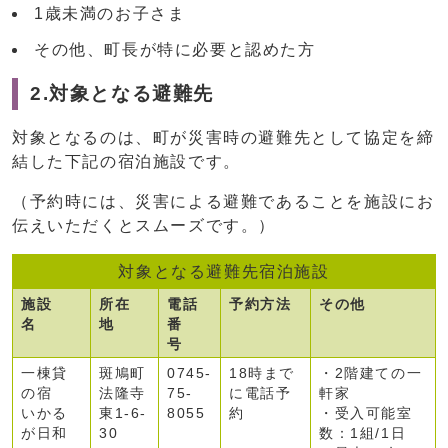
1歳未満のお子さま
その他、町長が特に必要と認めた方
2.対象となる避難先
対象となるのは、町が災害時の避難先として協定を締
結した下記の宿泊施設です。
（予約時には、災害による避難であることを施設にお
伝えいただくとスムーズです。）
対象となる避難先宿泊施設
施設
所在
電話
予約方法
その他
名
地
番
号
一棟貸
斑鳩町
0745-
18時まで
・2階建ての一
の宿
法隆寺
75-
に電話予
軒家
いかる
東1-6-
8055
約
・受入可能室
が日和
30
数：1組/1日