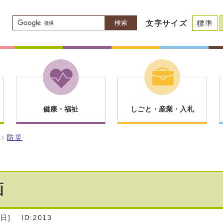
検索
文字サイズ
標準
健康・福祉
しごと・産業・入札
防災
画
日]
ID:2013