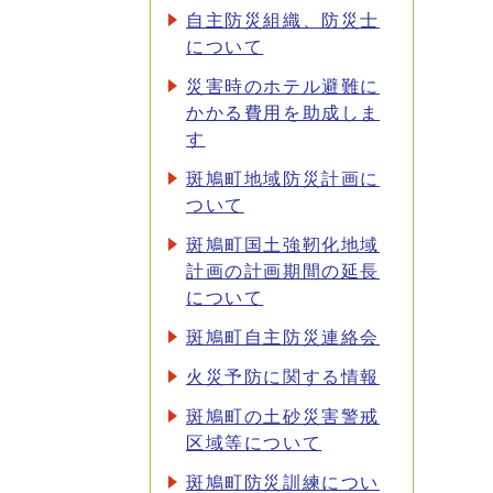
自主防災組織、防災士
について
災害時のホテル避難に
かかる費用を助成しま
す
斑鳩町地域防災計画に
ついて
斑鳩町国土強靭化地域
計画の計画期間の延長
について
斑鳩町自主防災連絡会
火災予防に関する情報
斑鳩町の土砂災害警戒
区域等について
斑鳩町防災訓練につい