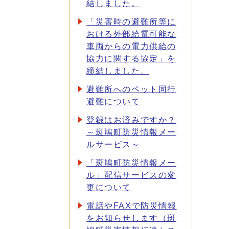
結しました。
「災害時の避難所等に
おける外部給電可能な
車両からの電力供給の
協力に関する協定」を
締結しました。
避難所へのペット同行
避難について
登録はお済みですか？
～斑鳩町防災情報メー
ルサービス～
「斑鳩町防災情報メー
ル」配信サービスの変
更について
電話やFAXで防災情報
をお知らせします（斑