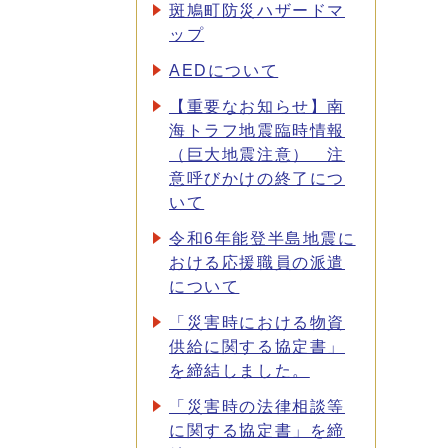
斑鳩町防災ハザードマ
ップ
AEDについて
【重要なお知らせ】南
海トラフ地震臨時情報
（巨大地震注意） 注
意呼びかけの終了につ
いて
令和6年能登半島地震に
おける応援職員の派遣
について
「災害時における物資
供給に関する協定書」
を締結しました。
「災害時の法律相談等
に関する協定書」を締