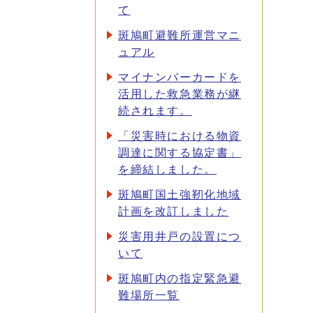
て
斑鳩町避難所運営マニ
ュアル
マイナンバーカードを
活用した救急業務が継
続されます。
「災害時における物資
調達に関する協定書」
を締結しました。
斑鳩町国土強靭化地域
計画を改訂しました
災害用井戸の設置につ
いて
斑鳩町内の指定緊急避
難場所一覧