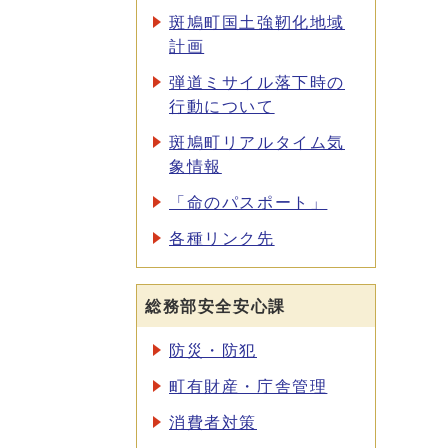
斑鳩町国土強靭化地域
計画
弾道ミサイル落下時の
行動について
斑鳩町リアルタイム気
象情報
「命のパスポート」
各種リンク先
総務部安全安心課
防災・防犯
町有財産・庁舎管理
消費者対策