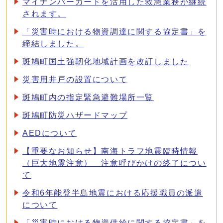
マイナンバーカードを活用した救急業務が継続
されます。
「災害時における物資調達に関する協定書」を
締結しました。
斑鳩町国土強靭化地域計画を改訂しました
災害用井戸の設置について
斑鳩町内の指定緊急避難場所一覧
斑鳩町防災ハザードマップ
AEDについて
【重要なお知らせ】南海トラフ地震臨時情報
（巨大地震注意） 注意呼びかけの終了につい
て
令和6年能登半島地震における応援職員の派遣
について
「災害時における物資供給に関する協定書」を