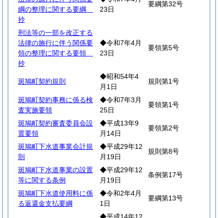
要綱第32号
綱の整理に関する要綱
23日
抄
刑法等の一部を改正する
法律の施行に伴う関係要
◆令和7年4月
要領第5号
領の整理に関する要領
23日
抄
◆昭和54年4
斑鳩町契約規則
規則第1号
月1日
斑鳩町契約事務に係る検
◆令和7年3月
要領第1号
査実施要領
25日
斑鳩町契約審査委員会設
◆平成13年9
要領第2号
置要領
月14日
斑鳩町下水道事業会計規
◆平成29年12
規則第8号
則
月19日
斑鳩町下水道事業の設置
◆平成29年12
条例第17号
等に関する条例
月19日
斑鳩町下水道使用料に係
◆令和2年4月
要綱第13号
る返還金支払要綱
1日
◆平成14年12