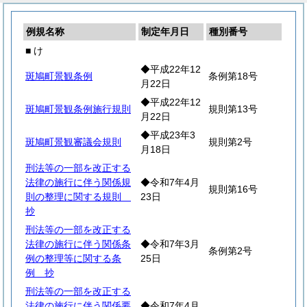
例規名称
制定年月日
種別番号
■ け
◆平成22年12
斑鳩町景観条例
条例第18号
月22日
◆平成22年12
斑鳩町景観条例施行規則
規則第13号
月22日
◆平成23年3
斑鳩町景観審議会規則
規則第2号
月18日
刑法等の一部を改正する
法律の施行に伴う関係規
◆令和7年4月
規則第16号
則の整理に関する規則
23日
抄
刑法等の一部を改正する
法律の施行に伴う関係条
◆令和7年3月
条例第2号
例の整理等に関する条
25日
例 抄
刑法等の一部を改正する
法律の施行に伴う関係要
◆令和7年4月