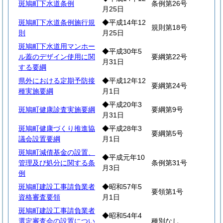
斑鳩町下水道条例
条例第26号
月25日
斑鳩町下水道条例施行規
◆平成14年12
規則第18号
則
月25日
斑鳩町下水道用マンホー
◆平成30年5
ル蓋のデザイン使用に関
要綱第22号
月31日
する要綱
県外における定期予防接
◆平成12年12
要綱第24号
種実施要綱
月1日
◆平成20年3
斑鳩町健康診査実施要綱
要綱第9号
月31日
斑鳩町健康づくり推進協
◆平成28年3
要綱第5号
議会設置要綱
月1日
斑鳩町減債基金の設置、
◆平成元年10
管理及び処分に関する条
条例第31号
月3日
例
斑鳩町建設工事請負業者
◆昭和57年5
要領第1号
資格審査要領
月1日
斑鳩町建設工事請負業者
◆昭和54年4
選定審査会の設置につい
種別なし