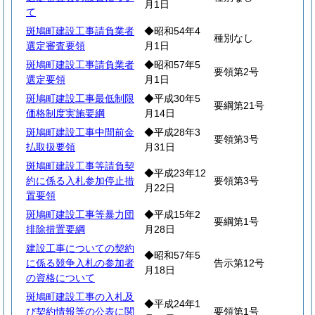
月1日
て
斑鳩町建設工事請負業者
◆昭和54年4
種別なし
選定審査要領
月1日
斑鳩町建設工事請負業者
◆昭和57年5
要領第2号
選定要領
月1日
斑鳩町建設工事最低制限
◆平成30年5
要綱第21号
価格制度実施要綱
月14日
斑鳩町建設工事中間前金
◆平成28年3
要領第3号
払取扱要領
月31日
斑鳩町建設工事等請負契
◆平成23年12
約に係る入札参加停止措
要領第3号
月22日
置要領
斑鳩町建設工事等暴力団
◆平成15年2
要綱第1号
排除措置要綱
月28日
建設工事についての契約
◆昭和57年5
に係る競争入札の参加者
告示第12号
月18日
の資格について
斑鳩町建設工事の入札及
◆平成24年1
び契約情報等の公表に関
要領第1号